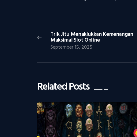
Post
navigation
Trik Jitu Menaklukkan Kemenangan
Previous
Maksimal Slot Online
post:
September 15, 2025
Related Posts