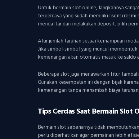
Untuk bermain slot online, langkahnya sangat 
terpercaya yang sudah memiliki lisensi resmi
mendaftar dan melakukan deposit, pilih perm
Atur jumlah taruhan sesuai kemampuan modal,
Jika simbol-simbol yang muncul membentuk 
kemenangan akan otomatis masuk ke saldo 
Beberapa slot juga menawarkan fitur tambahan 
Gunakan kesempatan ini dengan bijak karena 
kemenangan tanpa menambah biaya taruhan
Tips Cerdas Saat Bermain Slot 
Bermain slot sebenarnya tidak membutuhkan s
perlu diperhatikan agar permainan lebih efisi