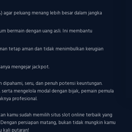
%) agar peluang menang lebih besar dalam jangka
lum bermain dengan uang asli. Ini membantu
inan tetap aman dan tidak menimbulkan kerugian
anya mengejar jackpot.
 dipahami, seru, dan penuh potensi keuntungan.
t, serta mengelola modal dengan bijak, pemain pemula
knya profesional.
an kamu sudah memilih situs slot online terbaik yang
p. Dengan persiapan matang, bukan tidak mungkin kamu
 kali putaran!