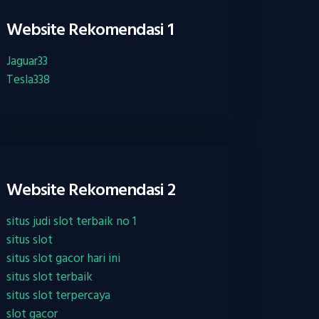
Website Rekomendasi 1
Jaguar33
Tesla338
Website Rekomendasi 2
situs judi slot terbaik no 1
situs slot
situs slot gacor hari ini
situs slot terbaik
situs slot terpercaya
slot gacor