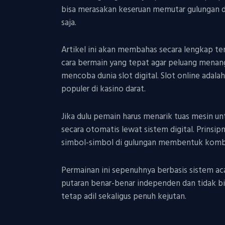
bisa merasakan keseruan memutar gulungan d
saja.
Artikel ini akan membahas secara lengkap ten
cara bermain yang tepat agar peluang menang
mencoba dunia slot digital.
Slot online adalah
populer di kasino darat.
Jika dulu pemain harus menarik tuas mesin u
secara otomatis lewat sistem digital. Prin
simbol-simbol di gulungan membentuk komb
Permainan ini sepenuhnya berbasis sistem ac
putaran benar-benar independen dan tidak bis
tetap adil sekaligus penuh kejutan.