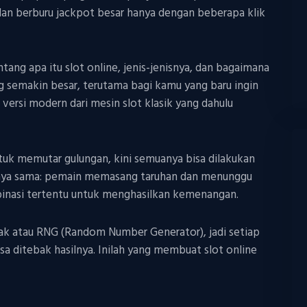
an berburu jackpot besar hanya dengan beberapa klik
tang apa itu slot online, jenis-jenisnya, dan bagaimana
 semakin besar, terutama bagi kamu yang baru ingin
 versi modern dari mesin slot klasik yang dahulu
ntuk memutar gulungan, kini semuanya bisa dilakukan
sipnya sama: pemain memasang taruhan dan menunggu
inasi tertentu untuk menghasilkan kemenangan.
ak atau RNG (Random Number Generator), jadi setiap
a ditebak hasilnya. Inilah yang membuat slot online