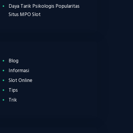
Daya Tarik Psikologis Popularitas
Situs MPO Slot
Blog
Informasi
Slot Online
Tips
Trik