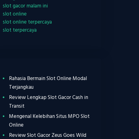
slot gacor malam ini
slot online
slot online terpercaya
slot terpercaya
Rahasia Bermain Slot Online Modal
Terjangkau
Review Lengkap Slot Gacor Cash in
Transit
Mengenal Kelebihan Situs MPO Slot
Online
Review Slot Gacor Zeus Goes Wild