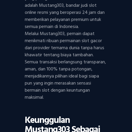
adalah Mustang303, bandar judi slot
online resmi yang beroperasi 24 jam dan
memberikan pelayanan premium untuk
semua pemain di Indonesia.
Melalui Mustang303, pemain dapat
menikmati ribuan permainan slot gacor
dari provider ternama dunia tanpa harus
khawatir tentang biaya tambahan.
Semua transaksi berlangsung transparan,
aman, dan 100% tanpa potongan,
menjadikannya pilihan ideal bagi siapa
pun yang ingin merasakan sensasi
bermain slot dengan keuntungan
maksimal.
Keunggulan
Mustang303 Sebagai