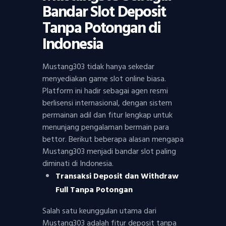
Bandar Slot Deposit
Tanpa Potongan di
Indonesia
Mustang303 tidak hanya sekedar
menyediakan game slot online biasa.
Platform ini hadir sebagai agen resmi
berlisensi internasional, dengan sistem
permainan adil dan fitur lengkap untuk
menunjang pengalaman bermain para
bettor. Berikut beberapa alasan mengapa
Mustang303 menjadi bandar slot paling
diminati di Indonesia.
Transaksi Deposit dan Withdraw
Full Tanpa Potongan
Salah satu keunggulan utama dari
Mustang303 adalah fitur deposit tanpa