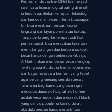
Permainan slot online IDN33 kini menjadi
salah satu hiburan digital paling diminati
di Indonesia. Berkat kemajuan teknologi
dan kemudahan akses internet, siapapun
kini bisa menikmati sensasi kasino
langsung dari layar ponsel atau laptop.
Tanpa perlu pergi ke tempat judi fisik,
pemain sudah bisa merasakan keseruan
memutar gulungan dan berburu jackpot
besar hanya dengan beberapa klik saja.
Artikel ini akan membahas secara lengkap
tentang apa itu slot online, jenis-jenisnya,
dan bagaimana cara bermain yang tepat
agar peluang menang semakin besar,
terutama bagi kamu yang baru ingin
mencoba dunia slot digital.
Slot online
adalah versi modern dari mesin slot klasik
yang dahulu populer di kasino darat.
Jika dulu pemain harus menarik tuas