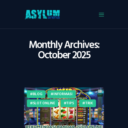
Asylum Arena
Main slot makin seru, menang besar tiap waktu, info lengkap cuma di sini
Monthly Archives:
Home
October 2025
Informasi
Tips
Trik
Tentang Kami
BLOG
INFORMASI
SLOT ONLINE
TIPS
TRIK