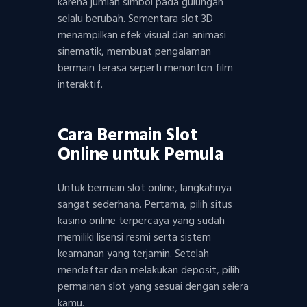
karena jumlah simbol pada gulungan
selalu berubah. Sementara slot 3D
menampilkan efek visual dan animasi
sinematik, membuat pengalaman
bermain terasa seperti menonton film
interaktif.
Cara Bermain Slot
Online untuk Pemula
Untuk bermain slot online, langkahnya
sangat sederhana. Pertama, pilih situs
kasino online terpercaya yang sudah
memiliki lisensi resmi serta sistem
keamanan yang terjamin. Setelah
mendaftar dan melakukan deposit, pilih
permainan slot yang sesuai dengan selera
kamu.