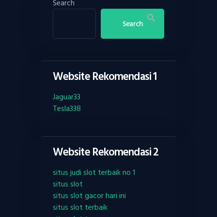
Search
Search
Website Rekomendasi 1
Jaguar33
Tesla338
Website Rekomendasi 2
situs judi slot terbaik no 1
situs slot
situs slot gacor hari ini
situs slot terbaik