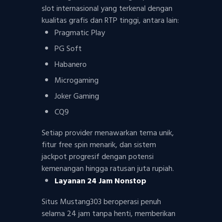
slot internasional yang terkenal dengan
kualitas grafis dan RTP tinggi, antara lain:
Pragmatic Play
PG Soft
Habanero
Microgaming
Joker Gaming
CQ9
Setiap provider menawarkan tema unik,
fitur free spin menarik, dan sistem
jackpot progresif dengan potensi
kemenangan hingga ratusan juta rupiah.
Layanan 24 Jam Nonstop
Situs Mustang303 beroperasi penuh
selama 24 jam tanpa henti, memberikan