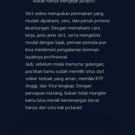
bukan hanya mengejar jackpot.
Slot online merupakan permainan yang
mudah dipahami, seru, dan penuh potensi
keuntungan. Dengan memahami cara
kerja, jenis-jenis slot, serta mengelola
modal dengan bijak, pemain pemula pun
bisa menikmati pengalaman bermain
layaknya profesional.
Jadi, sebelum mulai memutar gulungan,
pastikan kamu sudah memilih situs slot
online terbaik yang aman, memiliki RTP
tinggi, dan fitur lengkap. Dengan
persiapan matang, bukan tidak mungkin
kamu bisa meraih kemenangan besar
hanya dari satu kali putaran!