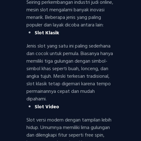
Seiring perkembangan industri judi online,
mesin slot mengalami banyak inovasi
menarik. Beberapa jenis yang paling
populer dan layak dicoba antara lain:
Slot Klasik
Jenis slot yang satu ini paling sederhana
dan cocok untuk pemula. Biasanya hanya
memiliki tiga gulungan dengan simbol-
simbol khas seperti buah, lonceng, dan
angka tujuh. Meski terkesan tradisional,
slot klasik tetap digemari karena tempo
permainannya cepat dan mudah
dipahami.
Slot Video
Slot versi modern dengan tampilan lebih
hidup. Umumnya memiliki lima gulungan
dan dilengkapi fitur seperti free spin,