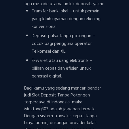
tiga metode utama untuk deposit, yakni:
Transfer bank lokal – untuk pemain
yang lebih nyaman dengan rekening
konvensional.
Deposit pulsa tanpa potongan –
cocok bagi pengguna operator
Telkomsel dan XL.
E-wallet atau uang elektronik –
pilihan cepat dan efisien untuk
generasi digital.
Bagi kamu yang sedang mencari bandar
judi Slot Deposit Tanpa Potongan
terpercaya di Indonesia, maka
Mustang303 adalah jawaban terbaik.
Dengan sistem transaksi cepat tanpa
biaya admin, dukungan provider kelas