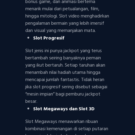
bonus game, dan animasi bertema
menarik mulai dari petualangan, film,
hingga mitologi. Slot video menghadirkan
pengalaman bermain yang lebih imersif
dan visual yang memanjakan mata.
Slot Progresif
Slot jenis ini punya jackpot yang terus
bertambah seiring banyaknya pemain
yang ikut bertaruh. Setiap taruhan akan
menambah nilai hadiah utama hingga
mencapai jumlah fantastis. Tidak heran
jika slot progresif sering disebut sebagai
“mesin impian” bagi pemburu jackpot
besar.
Slot Megaways dan Slot 3D
Slot Megaways menawarkan ribuan
kombinasi kemenangan di setiap putaran