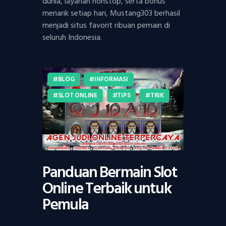
dunia, layanan nonstop, serta bonus
menarik setiap hari, Mustang303 berhasil
menjadi situs favorit ribuan pemain di
seluruh Indonesia.
BLOG
INFORMASI
SLOT ONLINE
TIPS
TRIK
Panduan Bermain Slot
Online Terbaik untuk
Pemula