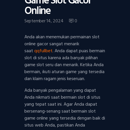
Game Slot Gacor
Online
September 14, 2024
0
Anda akan menemukan permainan slot
online gacor sangat menarik
saat
qqfullbet
. Anda dapat puas bermain
slot di situs karena ada banyak pilihan
game slot seru dan menarik. Ketika Anda
bermain, ikuti aturan game yang tersedia
dan klaim ragam jenis keseruan.
Ada banyak pengalaman yang dapat
Anda nikmati saat bermain slot di situs
yang tepat saat ini. Agar Anda dapat
bersenang-senang saat bermain slot
game online yang tersedia dengan baik di
situs web Anda, pastikan Anda