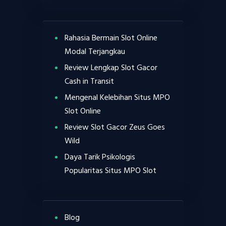
Rahasia Bermain Slot Online
Modal Terjangkau
Review Lengkap Slot Gacor
Cash in Transit
Mengenal Kelebihan Situs MPO
Slot Online
Review Slot Gacor Zeus Goes
Wild
Daya Tarik Psikologis
Popularitas Situs MPO Slot
Blog