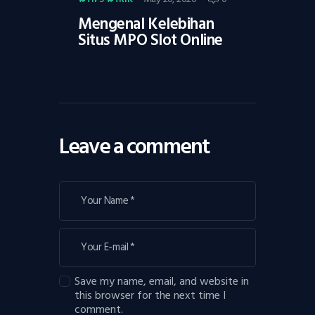
Mengenal Kelebihan
Situs MPO Slot Online
Leave a comment
Save my name, email, and website in
this browser for the next time I
comment.