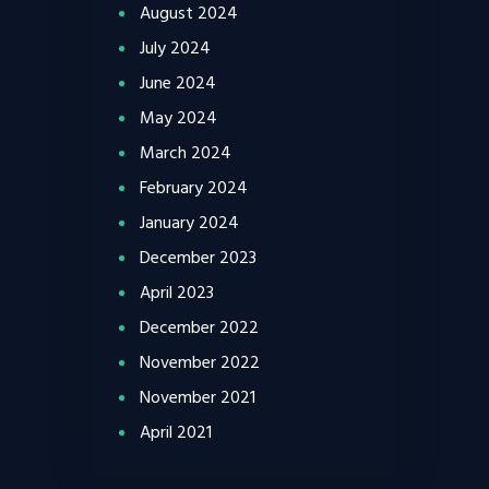
August 2024
July 2024
June 2024
May 2024
March 2024
February 2024
January 2024
December 2023
April 2023
December 2022
November 2022
November 2021
April 2021