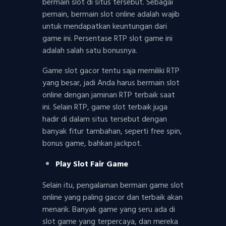
bermain slot di situs tersebut. Sebagai
pemain, bermain slot online adalah wajib
untuk mendapatkan keuntungan dari
game ini. Persentase RTP slot game ini
adalah salah satu bonusnya.
Game slot gacor tentu saja memiliki RTP
yang besar, jadi Anda harus bermain slot
online dengan jaminan RTP terbaik saat
ini. Selain RTP, game slot terbaik juga
hadir di dalam situs tersebut dengan
banyak fitur tambahan, seperti free spin,
bonus game, bahkan jackpot.
Play Slot Fair Game
Selain itu, pengalaman bermain game slot
online yang paling gacor dan terbaik akan
menarik. Banyak game yang seru ada di
slot game yang terpercaya, dan mereka