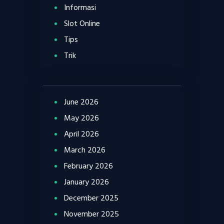
Informasi
Slot Online
Tips
Trik
June 2026
May 2026
April 2026
March 2026
February 2026
January 2026
December 2025
November 2025