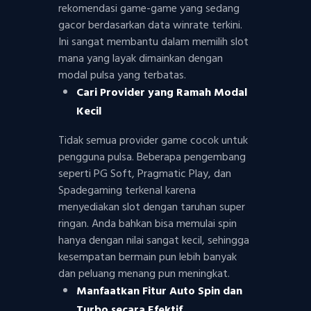
rekomendasi game-game yang sedang
gacor berdasarkan data winrate terkini.
Ini sangat membantu dalam memilih slot
mana yang layak dimainkan dengan
modal pulsa yang terbatas.
Cari Provider yang Ramah Modal
Kecil
Tidak semua provider game cocok untuk
pengguna pulsa. Beberapa pengembang
seperti PG Soft, Pragmatic Play, dan
Spadegaming terkenal karena
menyediakan slot dengan taruhan super
ringan. Anda bahkan bisa memulai spin
hanya dengan nilai sangat kecil, sehingga
kesempatan bermain pun lebih banyak
dan peluang menang pun meningkat.
Manfaatkan Fitur Auto Spin dan
Turbo secara Efektif