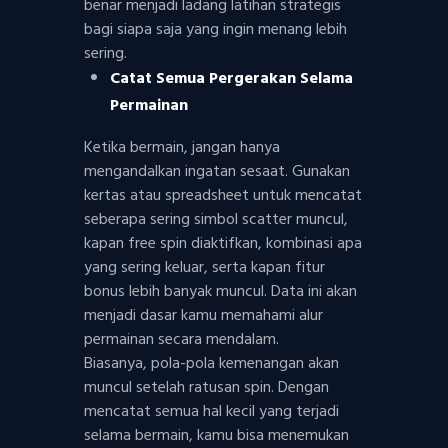
benar menjadi ladang latihan strategis
bagi siapa saja yang ingin menang lebih
sering.
Catat Semua Pergerakan Selama
Permainan
Ketika bermain, jangan hanya
mengandalkan ingatan sesaat. Gunakan
kertas atau spreadsheet untuk mencatat
seberapa sering simbol scatter muncul,
kapan free spin diaktifkan, kombinasi apa
yang sering keluar, serta kapan fitur
bonus lebih banyak muncul. Data ini akan
menjadi dasar kamu memahami alur
permainan secara mendalam.
Biasanya, pola-pola kemenangan akan
muncul setelah ratusan spin. Dengan
mencatat semua hal kecil yang terjadi
selama bermain, kamu bisa menemukan