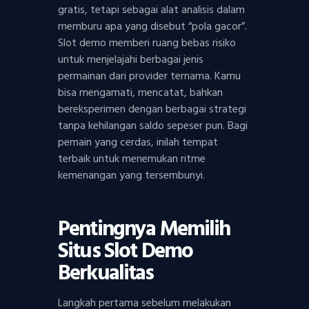
gratis, tetapi sebagai alat analisis dalam
memburu apa yang disebut “pola gacor”.
Slot demo memberi ruang bebas risiko
untuk menjelajahi berbagai jenis
permainan dari provider ternama. Kamu
bisa mengamati, mencatat, bahkan
bereksperimen dengan berbagai strategi
tanpa kehilangan saldo sepeser pun. Bagi
pemain yang cerdas, inilah tempat
terbaik untuk menemukan ritme
kemenangan yang tersembunyi.
Pentingnya Memilih
Situs Slot Demo
Berkualitas
Langkah pertama sebelum melakukan