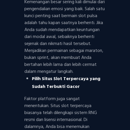
Kemenangan besar sering kali dimulai dari
pengendalian emosi yang baik. Salah satu
kunci penting saat bermain slot pulsa
adalah tahu kapan saatnya berhenti. Jika
Anda sudah mendapatkan keuntungan
dari modal awal, sebaiknya berhenti
sejenak dan nikmati hasil tersebut.
Menjadikan permainan sebagai maraton,
bukan sprint, akan membuat Anda
bertahan lebih lama dan lebih cermat
dalam mengatur langkah.
Pilih Situs Slot Terpercaya yang
Sudah Terbukti Gacor
Faktor platform juga sangat
menentukan. Situs slot terpercaya
biasanya telah dilengkapi sistem RNG
resmi dan lisensi internasional. Di
dalamnya, Anda bisa menemukan