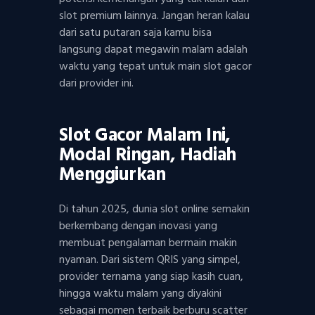
slot premium lainnya. Jangan heran kalau
dari satu putaran saja kamu bisa
langsung dapat megawin malam adalah
waktu yang tepat untuk main slot gacor
dari provider ini.
Slot Gacor Malam Ini,
Modal Ringan, Hadiah
Menggiurkan
Di tahun 2025, dunia slot online semakin
berkembang dengan inovasi yang
membuat pengalaman bermain makin
nyaman. Dari sistem QRIS yang simpel,
provider ternama yang siap kasih cuan,
hingga waktu malam yang diyakini
sebagai momen terbaik berburu scatter