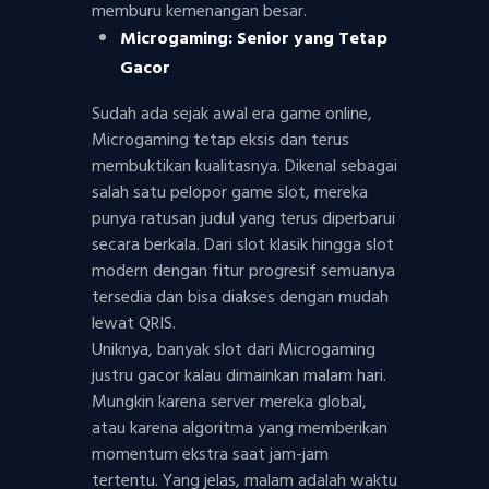
memburu kemenangan besar.
Microgaming: Senior yang Tetap
Gacor
Sudah ada sejak awal era game online,
Microgaming tetap eksis dan terus
membuktikan kualitasnya. Dikenal sebagai
salah satu pelopor game slot, mereka
punya ratusan judul yang terus diperbarui
secara berkala. Dari slot klasik hingga slot
modern dengan fitur progresif semuanya
tersedia dan bisa diakses dengan mudah
lewat QRIS.
Uniknya, banyak slot dari Microgaming
justru gacor kalau dimainkan malam hari.
Mungkin karena server mereka global,
atau karena algoritma yang memberikan
momentum ekstra saat jam-jam
tertentu. Yang jelas, malam adalah waktu