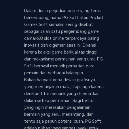
Dalam dunia perjudian online yang terus
berkembang, nama PG Soft atau Pocket
Games Soft semakin sering disebut
sebagai salah satu pengembang game
camaro33 slot online terpercaya paling
inovatif dan digemari saat ini. Dikenal
karena koleksi game berkualitas tinggi
dan mekanisme permainan yang unik, PG
Soft berhasil menarik perhatian para
pemain dari berbagai kalangan.
Bukan hanya karena desain grafisnya
yang memanjakan mata, tapi juga karena
deretan fitur menarik yang disematkan
dalam setiap permainan. Bagi bettor
yang ingin merasakan pengalaman
bermain yang seru, menantang, dan
tentu saja penuh potensi cuan, PG Soft
adalah pilihan yang sangat layak untuk