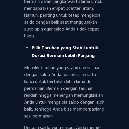
bermain dalam jangka waktu lama untuk
mendapatkan empat scatter hitam.
Namun, penting untuk tetap mengelola
saldo dengan baik saat menggunakan
auto-spin agar saldo Anda tidak cepat
habis.
Pilih Taruhan yang Stabil untuk
Durasi Bermain Lebih Panjang
Memilih taruhan yang stabil dan sesuai
dengan saldo Anda adalah salah satu
kunci untuk bertahan lebih lama di
permainan. Bermain dengan taruhan
rendah hingga menengah memungkinkan
Anda untuk mengelola saldo dengan lebih
baik, sehingga Anda bisa memperpanjang
sesi permainan.
Dengan saldo yang cukup, Anda memiliki