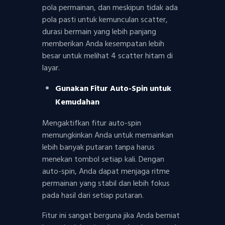
pola permainan, dan meskipun tidak ada
pola pasti untuk kemunculan scatter,
durasi bermain yang lebih panjang
memberikan Anda kesempatan lebih
besar untuk melihat 4 scatter hitam di
layar.
Gunakan Fitur Auto-Spin untuk
Kemudahan
Mengaktifkan fitur auto-spin
memungkinkan Anda untuk memainkan
lebih banyak putaran tanpa harus
menekan tombol setiap kali. Dengan
auto-spin, Anda dapat menjaga ritme
permainan yang stabil dan lebih fokus
pada hasil dari setiap putaran.
Fitur ini sangat berguna jika Anda berniat