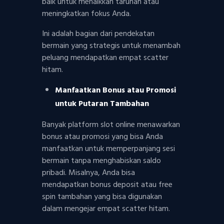
baik untuk menaikkan taruhan atau
meningkatkan fokus Anda.
Ini adalah bagian dari pendekatan
bermain yang strategis untuk menambah
peluang mendapatkan empat scatter
hitam.
Manfaatkan Bonus atau Promosi
untuk Putaran Tambahan
Banyak platform slot online menawarkan
bonus atau promosi yang bisa Anda
manfaatkan untuk memperpanjang sesi
bermain tanpa menghabiskan saldo
pribadi. Misalnya, Anda bisa
mendapatkan bonus deposit atau free
spin tambahan yang bisa digunakan
dalam mengejar empat scatter hitam.