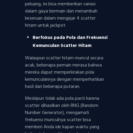
peluang, ini bisa memberikan variasi
dalam gaya bermain dan menambah
keseruan dalam mengejar 4 scatter
hitam untuk jackpot.
Berfokus pada Pola dan Frekuensi
Kemunculan Scatter Hitam
Walaupun scatter hitam muncul secara
acak, beberapa pemain merasa bahwa
mereka dapat memperkirakan pola
kemunculannya dengan memperhatikan
hasil dari beberapa putaran.
Meskipun tidak ada pola pasti karena
scatter dihasilkan oleh RNG (Random
Number Generator), mengamati
frekuensi munculnya scatter bisa
memberi Anda ide kapan waktu yang