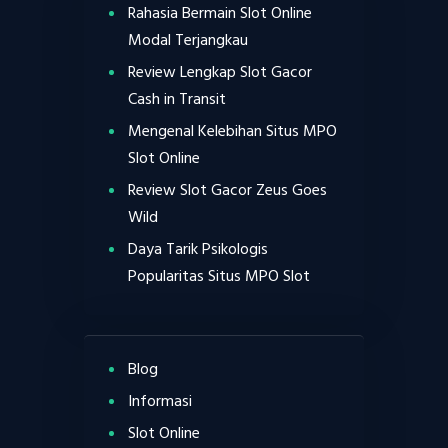
Rahasia Bermain Slot Online
Modal Terjangkau
Review Lengkap Slot Gacor
Cash in Transit
Mengenal Kelebihan Situs MPO
Slot Online
Review Slot Gacor Zeus Goes
Wild
Daya Tarik Psikologis
Popularitas Situs MPO Slot
Blog
Informasi
Slot Online