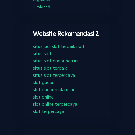
Tesla338
Website Rekomendasi 2
situs judi slot terbaik no 1
situs slot
situs slot gacor hari ini
situs slot terbaik
situs slot terpercaya
slot gacor
slot gacor malam ini
slot online
slot online terpercaya
slot terpercaya