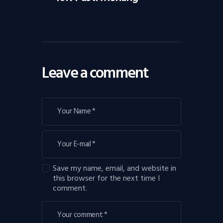
Leave a comment
Save my name, email, and website in
this browser for the next time I
comment.