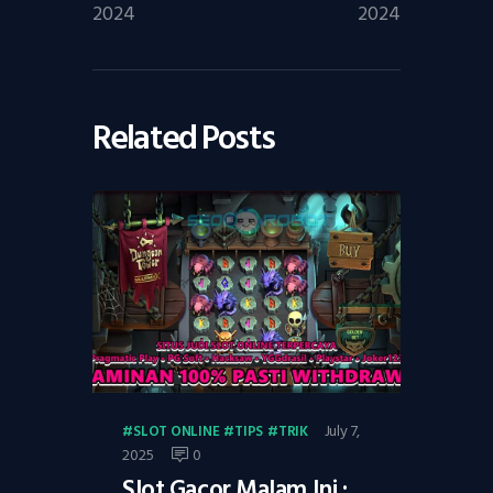
2024
2024
Related Posts
July 7,
SLOT ONLINE
TIPS
TRIK
2025
0
Slot Gacor Malam Ini :