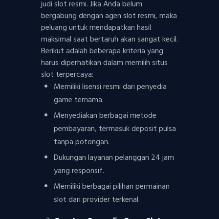
judi slot resmi. Jika Anda belum
bergabung dengan agen slot resmi, maka
peluang untuk mendapatkan hasil
maksimal saat bertaruh akan sangat kecil.
Berikut adalah beberapa kriteria yang
harus diperhatikan dalam memilih situs
slot terpercaya:
Memiliki lisensi resmi dari penyedia
game ternama.
Menyediakan berbagai metode
pembayaran, termasuk deposit pulsa
tanpa potongan.
Dukungan layanan pelanggan 24 jam
yang responsif.
Memiliki berbagai pilihan permainan
slot dari provider terkenal.