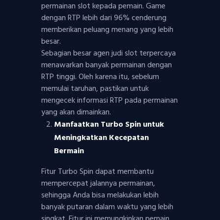
permainan slot kepada pemain. Game
dengan RTP lebih dari 96% cenderung
memberikan peluang menang yang lebih
besar.
Sebagian besar agen judi slot terpercaya
menawarkan banyak permainan dengan
RTP tinggi. Oleh karena itu, sebelum
memulai taruhan, pastikan untuk
mengecek informasi RTP pada permainan
yang akan dimainkan.
Manfaatkan Turbo Spin untuk
Meningkatkan Kecepatan
Bermain
Fitur Turbo Spin dapat membantu
mempercepat jalannya permainan,
sehingga Anda bisa melakukan lebih
banyak putaran dalam waktu yang lebih
singkat. Fitur ini memungkinkan pemain