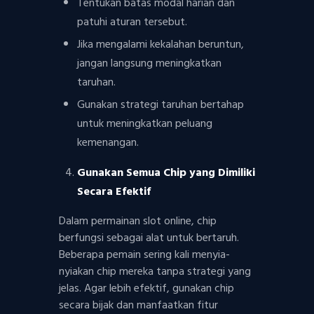
Tentukan batas modal harian dan
patuhi aturan tersebut.
Jika mengalami kekalahan beruntun,
jangan langsung meningkatkan
taruhan.
Gunakan strategi taruhan bertahap
untuk meningkatkan peluang
kemenangan.
Gunakan Semua Chip yang Dimiliki
Secara Efektif
Dalam permainan slot online, chip
berfungsi sebagai alat untuk bertaruh.
Beberapa pemain sering kali menyia-
nyiakan chip mereka tanpa strategi yang
jelas. Agar lebih efektif, gunakan chip
secara bijak dan manfaatkan fitur