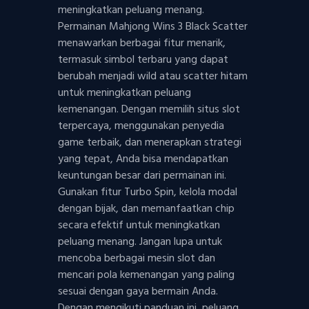
meningkatkan peluang menang.
Permainan Mahjong Wins 3 Black Scatter
menawarkan berbagai fitur menarik,
termasuk simbol terbaru yang dapat
berubah menjadi wild atau scatter hitam
untuk meningkatkan peluang
kemenangan. Dengan memilih situs slot
terpercaya, menggunakan penyedia
game terbaik, dan menerapkan strategi
yang tepat, Anda bisa mendapatkan
keuntungan besar dari permainan ini.
Gunakan fitur Turbo Spin, kelola modal
dengan bijak, dan memanfaatkan chip
secara efektif untuk meningkatkan
peluang menang. Jangan lupa untuk
mencoba berbagai mesin slot dan
mencari pola kemenangan yang paling
sesuai dengan gaya bermain Anda.
Dengan mengikuti panduan ini, peluang