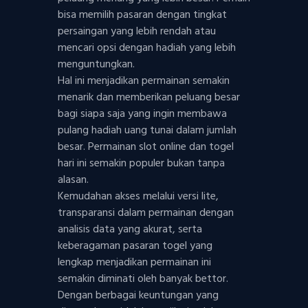
bisa memilih pasaran dengan tingkat
persaingan yang lebih rendah atau
mencari opsi dengan hadiah yang lebih
menguntungkan.
Hal ini menjadikan permainan semakin
menarik dan memberikan peluang besar
bagi siapa saja yang ingin membawa
pulang hadiah uang tunai dalam jumlah
besar. Permainan slot online dan togel
hari ini semakin populer bukan tanpa
alasan.
Kemudahan akses melalui versi lite,
transparansi dalam permainan dengan
analisis data yang akurat, serta
keberagaman pasaran togel yang
lengkap menjadikan permainan ini
semakin diminati oleh banyak bettor.
Dengan berbagai keuntungan yang