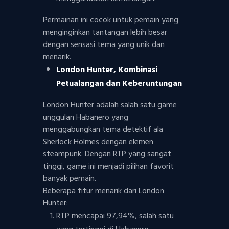
Permainan ini cocok untuk pemain yang
menginginkan tantangan lebih besar
dengan sensasi tema yang unik dan
menarik.
London Hunter, Kombinasi
Petualangan dan Keberuntungan
London Hunter adalah salah satu game
unggulan Habanero yang
menggabungkan tema detektif ala
Sherlock Holmes dengan elemen
steampunk. Dengan RTP yang sangat
tinggi, game ini menjadi pilihan favorit
banyak pemain.
Beberapa fitur menarik dari London
Hunter:
RTP mencapai 97,94%, salah satu