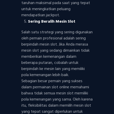
taruhan maksimal pada saat yang tepat
untuk meningkatkan peluang
mendapatkan jackpot.
Sering Beralih Mesin Slot
Salah satu strategi yang sering digunakan
oleh pemain profesional adalah sering
berpindah mesin slot. Jika Anda merasa
mesin slot yang sedang dimainkan tidak
memberikan kemenangan dalam
beberapa putaran, cobalah untuk
berpindah ke mesin lain yang memiliki
pola kemenangan lebih baik.
Sebagian besar pemain yang sukses
dalam permainan slot online memahami
bahwa tidak semua mesin slot memiliki
pola kemenangan yang sama. Oleh karena
itu, fleksibilitas dalam memilih mesin slot
yang tepat sangat diperlukan untuk