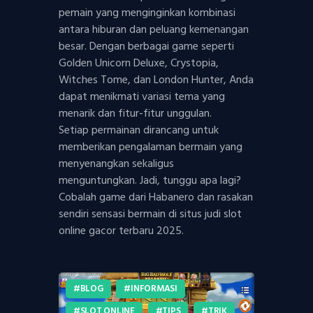
pemain yang menginginkan kombinasi
antara hiburan dan peluang kemenangan
besar. Dengan berbagai game seperti
Golden Unicorn Deluxe, Crystopia,
Witches Tome, dan London Hunter, Anda
dapat menikmati variasi tema yang
menarik dan fitur-fitur unggulan.
Setiap permainan dirancang untuk
memberikan pengalaman bermain yang
menyenangkan sekaligus
menguntungkan. Jadi, tunggu apa lagi?
Cobalah game dari Habanero dan rasakan
sendiri sensasi bermain di situs judi slot
online gacor terbaru 2025.
BLOG
INFORMASI
SLOT ONLINE
TIPS
TRIK