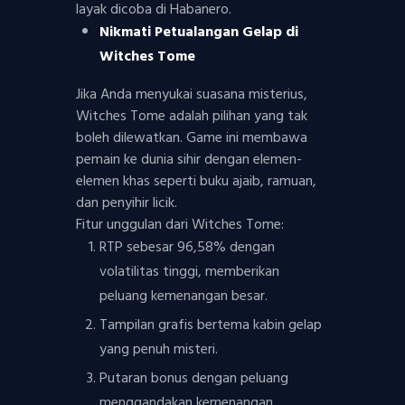
layak dicoba di Habanero.
Nikmati Petualangan Gelap di
Witches Tome
Jika Anda menyukai suasana misterius,
Witches Tome adalah pilihan yang tak
boleh dilewatkan. Game ini membawa
pemain ke dunia sihir dengan elemen-
elemen khas seperti buku ajaib, ramuan,
dan penyihir licik.
Fitur unggulan dari Witches Tome:
RTP sebesar 96,58% dengan
volatilitas tinggi, memberikan
peluang kemenangan besar.
Tampilan grafis bertema kabin gelap
yang penuh misteri.
Putaran bonus dengan peluang
menggandakan kemenangan.