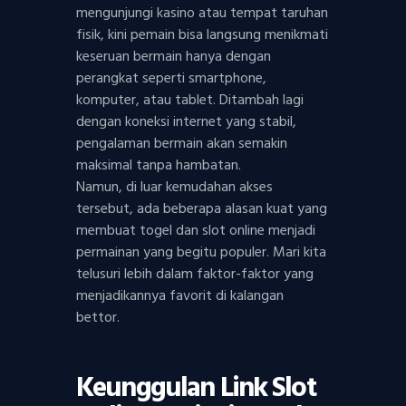
mengunjungi kasino atau tempat taruhan
fisik, kini pemain bisa langsung menikmati
keseruan bermain hanya dengan
perangkat seperti smartphone,
komputer, atau tablet. Ditambah lagi
dengan koneksi internet yang stabil,
pengalaman bermain akan semakin
maksimal tanpa hambatan.
Namun, di luar kemudahan akses
tersebut, ada beberapa alasan kuat yang
membuat togel dan slot online menjadi
permainan yang begitu populer. Mari kita
telusuri lebih dalam faktor-faktor yang
menjadikannya favorit di kalangan
bettor.
Keunggulan Link Slot