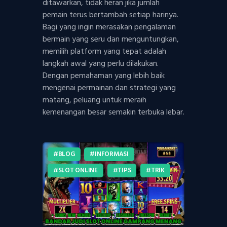
ditawarkan, tidak heran jika jumlah
pemain terus bertambah setiap harinya.
Bagi yang ingin merasakan pengalaman
bermain yang seru dan menguntungkan,
memilih platform yang tepat adalah
langkah awal yang perlu dilakukan.
Dengan pemahaman yang lebih baik
mengenai permainan dan strategi yang
matang, peluang untuk meraih
kemenangan besar semakin terbuka lebar.
BLOG
INFORMASI
SLOT ONLINE
TIPS
TRIK