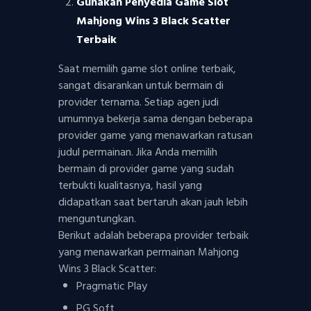
Gunakan Penyedia Game Slot
Mahjong Wins 3 Black Scatter
Terbaik
Saat memilih game slot online terbaik,
sangat disarankan untuk bermain di
provider ternama. Setiap agen judi
umumnya bekerja sama dengan beberapa
provider game yang menawarkan ratusan
judul permainan. Jika Anda memilih
bermain di provider game yang sudah
terbukti kualitasnya, hasil yang
didapatkan saat bertaruh akan jauh lebih
menguntungkan.
Berikut adalah beberapa provider terbaik
yang menawarkan permainan Mahjong
Wins 3 Black Scatter:
Pragmatic Play
PG Soft