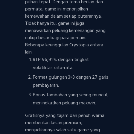
pilihan tepat. Dengan tema berlian dan
permata, game ini menonjolkan
kemewahan dalam setiap putarannya.
Tidak hanya itu, game ini juga
menawarkan peluang kemenangan yang
cukup besar bagi para pemain.
Beberapa keunggulan Crystopia antara
lain:
RTP 96,91% dengan tingkat
volatilitas rata-rata.
Format gulungan 3×3 dengan 27 garis
pembayaran.
Bonus tambahan yang sering muncul,
meningkatkan peluang maxwin.
Grafisnya yang tajam dan penuh warna
memberikan kesan premium,
menjadikannya salah satu game yang